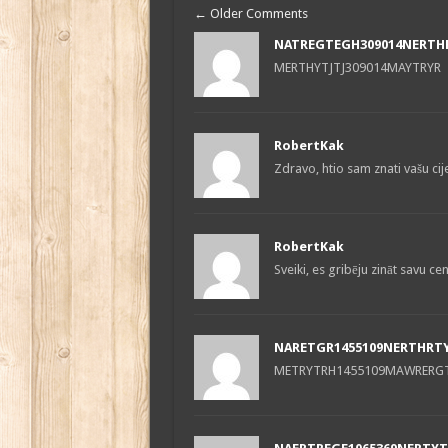
←
Older Comments
NATREGTEGH309014NERTH
MERTHYTJTJ309014MAYTRYR
RobertKak
Zdravo, htio sam znati vašu cij
RobertKak
Sveiki, es gribēju zināt savu cen
NARETGR1455109NERTHRT
METRYTRH1455109MAWRERG