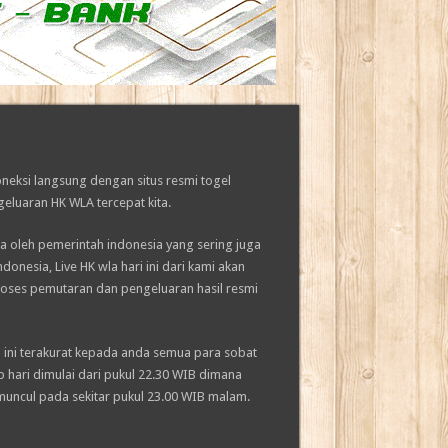
neksi langsung dengan situs resmi togel
geluaran HK WLA tercepat kita.
 oleh pemerintah indonesia yang sering juga
onesia, Live HK wla hari ini dari kami akan
roses pemutaran dan pengeluaran hasil resmi
 ini terakurat kepada anda semua para sobat
p hari dimulai dari pukul 22.30 WIB dimana
 muncul pada sekitar pukul 23.00 WIB malam.