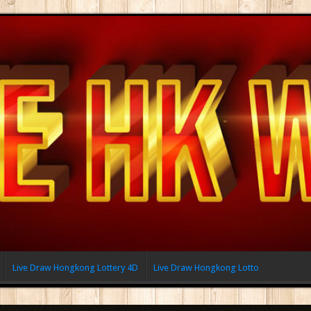
Live Draw Hongkong Lottery 4D
Live Draw Hongkong Lotto