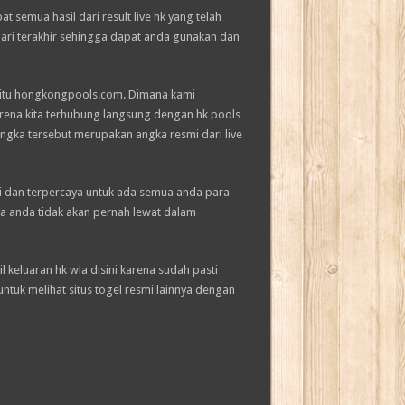
semua hasil dari result live hk yang telah
 hari terakhir sehingga dapat anda gunakan dan
 yaitu hongkongpools.com. Dimana kami
arena kita terhubung langsung dengan hk pools
 angka tersebut merupakan angka resmi dari live
smi dan terpercaya untuk ada semua anda para
gga anda tidak akan pernah lewat dalam
 keluaran hk wla disini karena sudah pasti
ntuk melihat situs togel resmi lainnya dengan