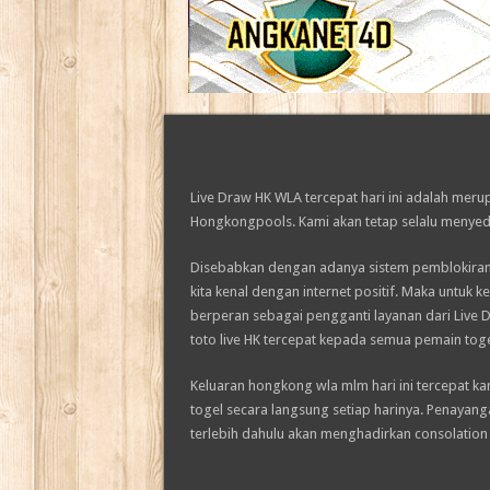
Live Draw HK WLA tercepat hari ini adalah meru
Hongkongpools. Kami akan tetap selalu menyediak
Disebabkan dengan adanya sistem pemblokiran 
kita kenal dengan internet positif. Maka untuk 
berperan sebagai pengganti layanan dari Live
toto live HK tercepat kepada semua pemain toge
Keluaran hongkong wla mlm hari ini tercepat k
togel secara langsung setiap harinya. Penayang
terlebih dahulu akan menghadirkan consolation 