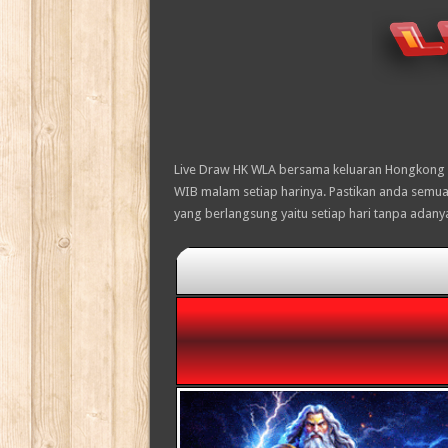
Live Draw HK WLA bersama keluaran Hongkong dan
WIB malam setiap harinya. Pastikan anda semua t
yang berlangsung yaitu setiap hari tanpa adanya 