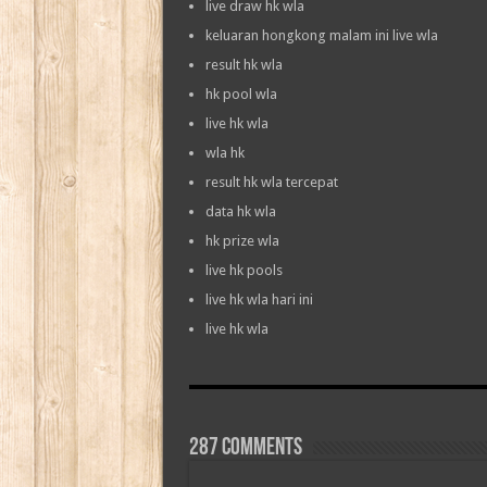
live draw hk wla
keluaran hongkong malam ini live wla
result hk wla
hk pool wla
live hk wla
wla hk
result hk wla tercepat
data hk wla
hk prize wla
live hk pools
live hk wla hari ini
live hk wla
287 comments