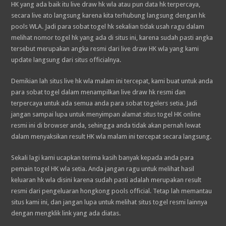
HK yang ada baik itu live draw hk wla atau pun data hk terpercaya,
secara live ato langsung karena kita terhubung langsung dengan hk
pools WLA. Jadi para sobat togel hk sekalian tidak usah ragu dalam
melihat nomor togel hk yang ada di situs ini, karena sudah pasti angka
tersebut merupakan angka resmi dari live draw HK wla yang kami
update langsung dari situs officialnya.
Demikian lah situs live hk wla malam ini tercepat, kami buat untuk anda
para sobat togel dalam menampilkan live draw hk resmi dan
terpercaya untuk ada semua anda para sobat togelers setia. Jadi
jangan sampai lupa untuk menyimpan alamat situs togel HK online
resmi ini di browser anda, sehingga anda tidak akan pernah lewat
dalam menyaksikan result HK wla malam ini tercepat secara langsung.
Sekali lagi kami ucapkan terima kasih banyak kepada anda para
pemain togel HK wla setia. Anda jangan ragu untuk melihat hasil
keluaran hk wla disini karena sudah pasti adalah merupakan result
resmi dari pengeluaran hongkong pools official. Tetap lah memantau
situs kami ini, dan jangan lupa untuk melihat situs togel resmi lainnya
dengan mengklik link yang ada diatas.