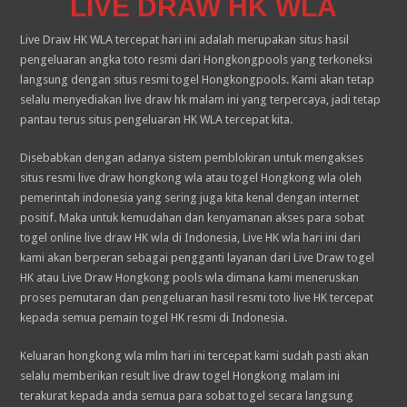
LIVE DRAW HK WLA
Live Draw HK WLA tercepat hari ini adalah merupakan situs hasil
pengeluaran angka toto resmi dari Hongkongpools yang terkoneksi
langsung dengan situs resmi togel Hongkongpools. Kami akan tetap
selalu menyediakan live draw hk malam ini yang terpercaya, jadi tetap
pantau terus situs pengeluaran HK WLA tercepat kita.
Disebabkan dengan adanya sistem pemblokiran untuk mengakses
situs resmi live draw hongkong wla atau togel Hongkong wla oleh
pemerintah indonesia yang sering juga kita kenal dengan internet
positif. Maka untuk kemudahan dan kenyamanan akses para sobat
togel online live draw HK wla di Indonesia, Live HK wla hari ini dari
kami akan berperan sebagai pengganti layanan dari Live Draw togel
HK atau Live Draw Hongkong pools wla dimana kami meneruskan
proses pemutaran dan pengeluaran hasil resmi toto live HK tercepat
kepada semua pemain togel HK resmi di Indonesia.
Keluaran hongkong wla mlm hari ini tercepat kami sudah pasti akan
selalu memberikan result live draw togel Hongkong malam ini
terakurat kepada anda semua para sobat togel secara langsung