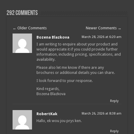
292 comments
←
Older Comments
Newer Comments
→
Bozena Blazkova
March 28, 2026 at 6:20 am
I am writing to enquire about your product and
would appreciate it if you could provide further
information, including pricing, specifications, and
availability.
Please also let me know if there are any
brochures or additional details you can share.
I look forward to your response.
Kind regards,
Bozena Blazkova
Reply
RobertKak
March 26, 2026 at 8:38 am
Hallo, ek wou jou prys ken.
Reply