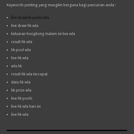
Keywords penting yang mungkin berguna bagi pencarian anda :
live draw hk pools wla
live draw hk wla
keluaran hongkong malam ini live wla
result hk wla
hk pool wla
live hk wla
wla hk
result hk wla tercepat
data hk wla
hk prize wla
live hk pools
live hk wla hari ini
live hk wla