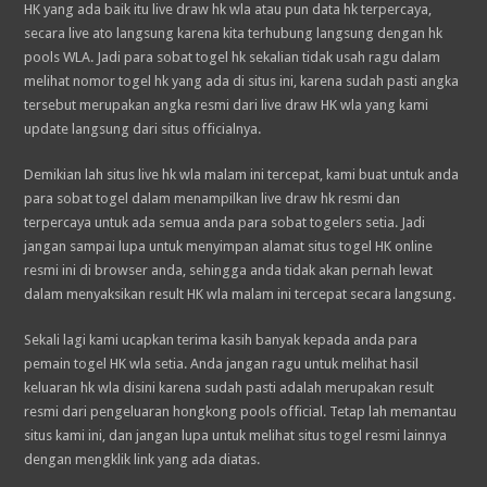
HK yang ada baik itu live draw hk wla atau pun data hk terpercaya,
secara live ato langsung karena kita terhubung langsung dengan hk
pools WLA. Jadi para sobat togel hk sekalian tidak usah ragu dalam
melihat nomor togel hk yang ada di situs ini, karena sudah pasti angka
tersebut merupakan angka resmi dari live draw HK wla yang kami
update langsung dari situs officialnya.
Demikian lah situs live hk wla malam ini tercepat, kami buat untuk anda
para sobat togel dalam menampilkan live draw hk resmi dan
terpercaya untuk ada semua anda para sobat togelers setia. Jadi
jangan sampai lupa untuk menyimpan alamat situs togel HK online
resmi ini di browser anda, sehingga anda tidak akan pernah lewat
dalam menyaksikan result HK wla malam ini tercepat secara langsung.
Sekali lagi kami ucapkan terima kasih banyak kepada anda para
pemain togel HK wla setia. Anda jangan ragu untuk melihat hasil
keluaran hk wla disini karena sudah pasti adalah merupakan result
resmi dari pengeluaran hongkong pools official. Tetap lah memantau
situs kami ini, dan jangan lupa untuk melihat situs togel resmi lainnya
dengan mengklik link yang ada diatas.