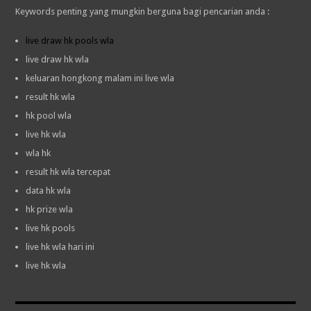
Keywords penting yang mungkin berguna bagi pencarian anda :
live draw hk pools wla
live draw hk wla
keluaran hongkong malam ini live wla
result hk wla
hk pool wla
live hk wla
wla hk
result hk wla tercepat
data hk wla
hk prize wla
live hk pools
live hk wla hari ini
live hk wla