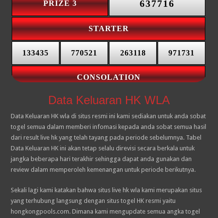
Data Keluaran HK WLA
Data Keluaran HK wla di situs resmi ini kami sediakan untuk anda sobat
togel semua dalam memberi infomasi kepada anda sobat semua hasil
dari result live hk yang telah tayang pada periode sebelumnya. Tabel
Data Keluaran HK ini akan tetap selalu direvisi secara berkala untuk
jangka beberapa hari terakhir sehingga dapat anda gunakan dan
review dalam memperoleh kemenangan untuk periode berikutnya.
Sekali lagi kami katakan bahwa situs live hk wla kami merupakan situs
yang terhubung langsung dengan situs togel HK resmi yaitu
hongkongpools.com. Dimana kami mengupdate semua angka togel