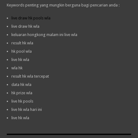
Keywords penting yang mungkin berguna bagi pencarian anda :
live draw hk pools wla
live draw hk wla
keluaran hongkong malam ini live wla
result hk wla
hk pool wla
live hk wla
wla hk
result hk wla tercepat
data hk wla
hk prize wla
live hk pools
live hk wla hari ini
live hk wla