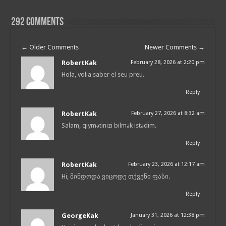
292 comments
←
Older Comments
Newer Comments
→
RobertKak
February 28, 2026 at 2:20 pm
Hola, volia saber el seu preu.
Reply
RobertKak
February 27, 2026 at 8:32 am
Salam, qiymətinizi bilmək istədim.
Reply
RobertKak
February 23, 2026 at 12:17 am
Hi, მინდოდა ვიცოდე თქვენი ფასი.
Reply
GeorgeKak
January 31, 2026 at 12:38 pm